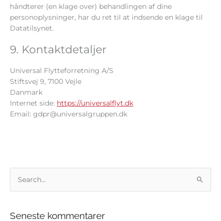
håndterer (en klage over) behandlingen af ​​dine
personoplysninger, har du ret til at indsende en klage til
Datatilsynet.
9. Kontaktdetaljer
Universal Flytteforretning A/S
Stiftsvej 9, 7100 Vejle
Danmark
Internet side:
https://universalflyt.dk
Email:
gdpr@
universalgruppen.dk
S
ø
g
Seneste kommentarer