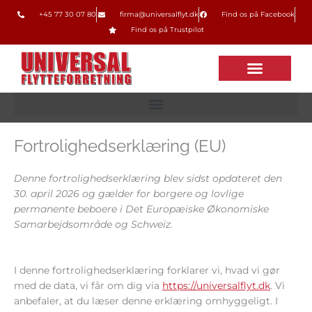
Gå
+45 77 30 07 80
firma@universalflyt.dk
Find os på Facebook
til
Find os på Trustpilot
indholdet
MASKINE- OG PRODUKTION
OFFENTLIGE REKVISITIONER
Fortrolighedserklæring (EU)
Denne fortrolighedserklæring blev sidst opdateret den
30. april 2026 og gælder for borgere og lovlige
permanente beboere i Det Europæiske Økonomiske
Samarbejdsområde og Schweiz.
I denne fortrolighedserklæring forklarer vi, hvad vi gør
med de data, vi får om dig via
https://universalflyt.dk
. Vi
anbefaler, at du læser denne erklæring omhyggeligt. I