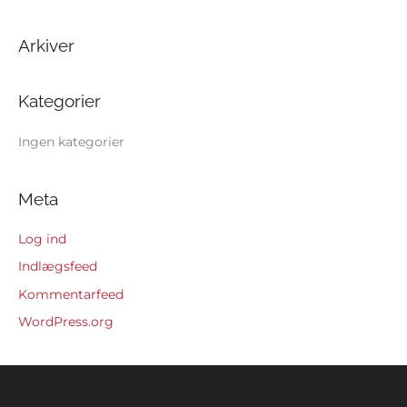
e
f
Arkiver
t
e
Kategorier
r
:
Ingen kategorier
Meta
Log ind
Indlægsfeed
Kommentarfeed
WordPress.org