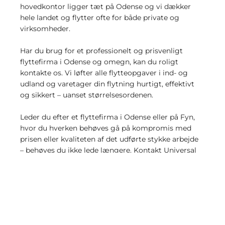
hovedkontor ligger tæt på Odense og vi dækker
hele landet og flytter ofte for både private og
virksomheder.
Har du brug for et professionelt og prisvenligt
flyttefirma i Odense og omegn, kan du roligt
kontakte os. Vi løfter alle flytteopgaver i ind- og
udland og varetager din flytning hurtigt, effektivt
og sikkert – uanset størrelsesordenen.
Leder du efter et flyttefirma i Odense eller på Fyn,
hvor du hverken behøves gå på kompromis med
prisen eller kvaliteten af det udførte stykke arbejde
– behøves du ikke lede længere. Kontakt Universal
Flytteforretning A/S og få et
uforpligtende
flyttetilbud
allerede i dag.
Vi er en af Danmarks største aktører indenfor
flyttebranchen, hvilket betyder at du trygt kan
overlade din flytning i Odense til os. Vi er