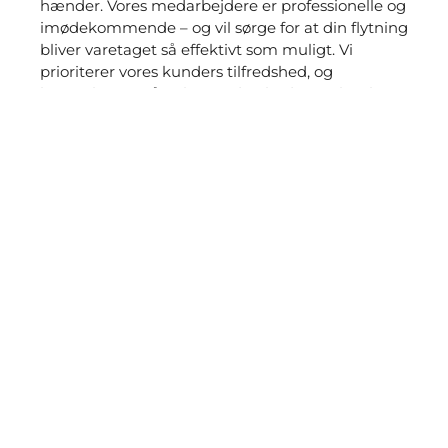
hænder. Vores medarbejdere er professionelle og
imødekommende – og vil sørge for at din flytning
bliver varetaget så effektivt som muligt. Vi
prioriterer vores kunders tilfredshed, og
bestræber os på at levere den bedste oplevelse
for dig – fra vi modtager din forespørgsel til den
leverede ydelse.
Priser på flyttefirma i Ballerup
Når vi skal give en pris på din flytteopgave er der
utrolig mange faktorer der spiller ind. Vi bestræber
os på at sikre en god forventningsafstemning inden
vi giver et tilbud og ikke én flytteopgave er ens.
Leder du efter en pris på et flyttefirma i Ballerup vil
vi derfor anbefale at du bestiller et flyttetilbud hos
os. Et flyttetilbud er selvfølgelig 100% gratis og
uforpligtende og du vil modtage et flyttetilbud
inden for 24 timer. Bestil en pris herunder: